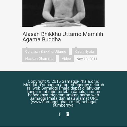
Alasan Bhikkhu Uttamo Memilih
Agama Buddha
Ceramah Bhikkhu Uttamo
Kisah Nyata
Naskah Dhamma
Video
Nov 13, 2011
Copyright © 2016 Samaggi-Phala.or.id
Mengutip sebagian atau mengcopy seluruh
isi web Samaggi Phala dapat dilakukan
tanpa minta ijin terlebih dahulu, namun
hendaknya mencantumkan nama web
Samaggi Phala dan atau alamat URL
(www.samaggi-phala.or.id) sebagai
sumbernya.