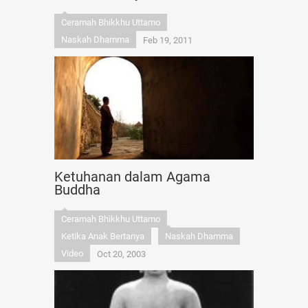
Ceramah Bhikkhu Uttamo
Naskah Dhamma
Feb 19, 2011
Ketuhanan dalam Agama
Buddha
Ceramah Bhikkhu Uttamo
Ketika Anak Bertanya
Naskah Dhamma
Video
Oct 20, 2003