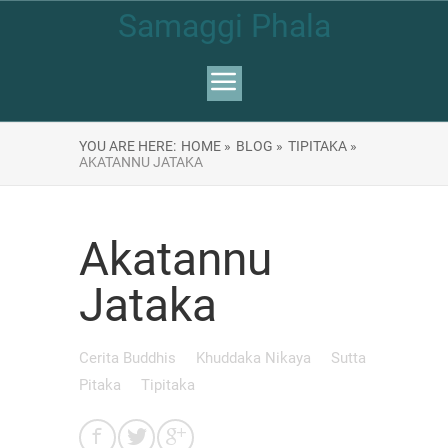
Samaggi Phala
YOU ARE HERE:
HOME »
BLOG »
TIPITAKA »
AKATANNU JATAKA
Akatannu
Jataka
Cerita Buddhis
Khuddaka Nikaya
Sutta
Pitaka
Tipitaka