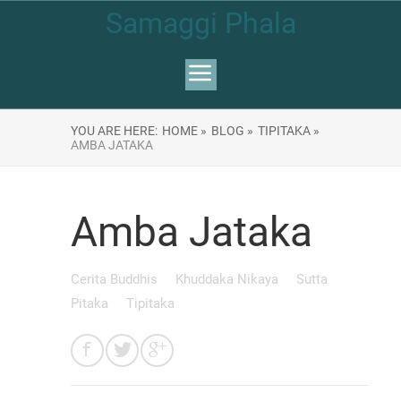
Samaggi Phala
YOU ARE HERE:
HOME »
BLOG »
TIPITAKA »
AMBA JATAKA
Amba Jataka
Cerita Buddhis
Khuddaka Nikaya
Sutta
Pitaka
Tipitaka