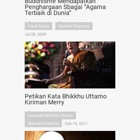
Buddhisme Mendapatkan
Penghargaan Sbagai “Agama
Terbaik di Dunia”
Kisah Nyata
Naskah Dhamma
Jul 28, 2009
Petikan Kata Bhikkhu Uttamo
Kiriman Merry
Ceramah Bhikkhu Uttamo
Naskah Dhamma
Feb 19, 2011