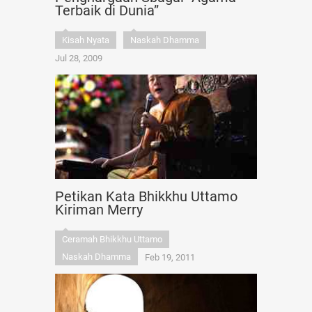
Terbaik di Dunia”
Kisah Nyata
Naskah Dhamma
Jul 28, 2009
Petikan Kata Bhikkhu Uttamo
Kiriman Merry
Ceramah Bhikkhu Uttamo
Naskah Dhamma
Feb 19, 2011