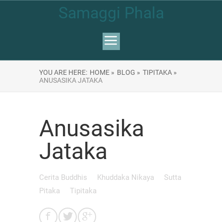
Samaggi Phala
YOU ARE HERE:
HOME »
BLOG »
TIPITAKA »
ANUSASIKA JATAKA
Anusasika
Jataka
Cerita Buddhis
Khuddaka Nikaya
Sutta
Pitaka
Tipitaka