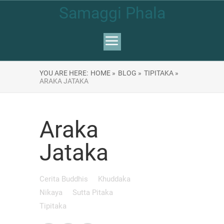
Samaggi Phala
YOU ARE HERE:
HOME »
BLOG »
TIPITAKA »
ARAKA JATAKA
Araka
Jataka
Cerita Buddhis
Khuddaka
Nikaya
Sutta Pitaka
Tipitaka