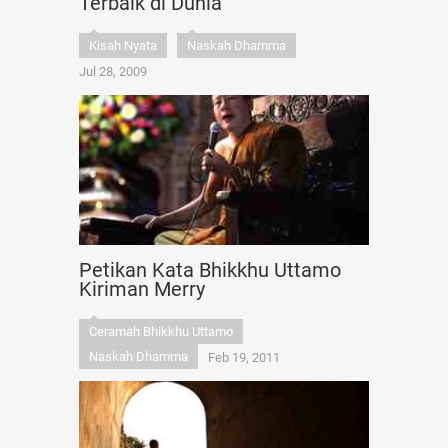
Terbaik di Dunia”
Kisah Nyata
Naskah Dhamma
Jul 28, 2009
Petikan Kata Bhikkhu Uttamo
Kiriman Merry
Ceramah Bhikkhu Uttamo
Naskah Dhamma
Feb 19, 2011