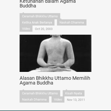
Ketuhanan dalam Agama
Buddha
Ceramah Bhikkhu Uttamo
Ketika Anak Bertanya
Naskah Dhamma
Video
Oct 20, 2003
Alasan Bhikkhu Uttamo Memilih
Agama Buddha
Ceramah Bhikkhu Uttamo
Kisah Nyata
Naskah Dhamma
Video
Nov 13, 2011