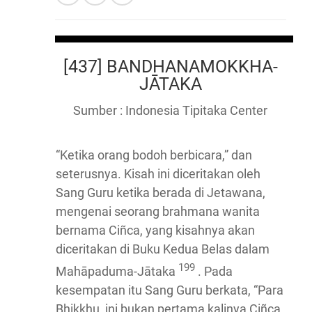
[437] BANDHANAMOKKHA-
JĀTAKA
Sumber : Indonesia Tipitaka Center
“Ketika orang bodoh berbicara,” dan
seterusnya. Kisah ini diceritakan oleh
Sang Guru ketika berada di Jetawana,
mengenai seorang brahmana wanita
bernama Ciñca, yang kisahnya akan
diceritakan di Buku Kedua Belas dalam
199
Mahāpaduma-Jātaka
. Pada
kesempatan itu Sang Guru berkata, “Para
Bhikkhu, ini bukan pertama kalinya Ciñca