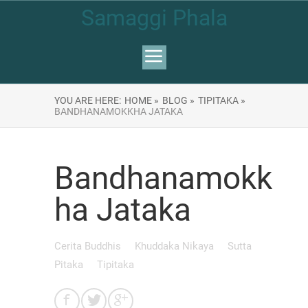
Samaggi Phala
YOU ARE HERE:
HOME »
BLOG »
TIPITAKA »
BANDHANAMOKKHA JATAKA
Bandhanamokk
ha Jataka
Cerita Buddhis
Khuddaka Nikaya
Sutta
Pitaka
Tipitaka