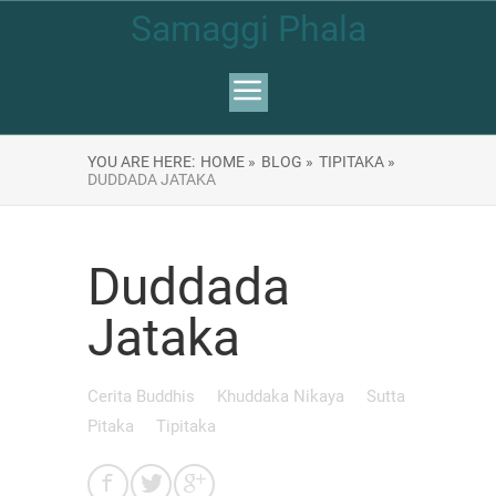
Samaggi Phala
YOU ARE HERE:
HOME »
BLOG »
TIPITAKA »
DUDDADA JATAKA
Duddada
Jataka
Cerita Buddhis
Khuddaka Nikaya
Sutta
Pitaka
Tipitaka