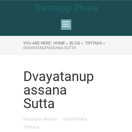
Samaggi Phala
YOU ARE HERE:
HOME »
BLOG »
TIPITAKA »
DVAYATANUPASSANA SUTTA
Dvayatanup
assana
Sutta
Khuddaka Nikaya
Sutta Pitaka
Tipitaka