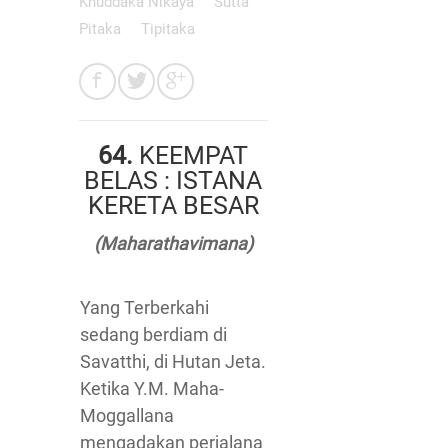
Khuddaka Nikaya
Sutta
Pitaka
Tipitaka
64.
KEEMPAT
BELAS : ISTANA
KERETA BESAR
(Maharathavimana)
Yang Terberkahi
sedang berdiam di
Savatthi, di Hutan Jeta.
Ketika Y.M. Maha-
Moggallana
mengadakan perjalana