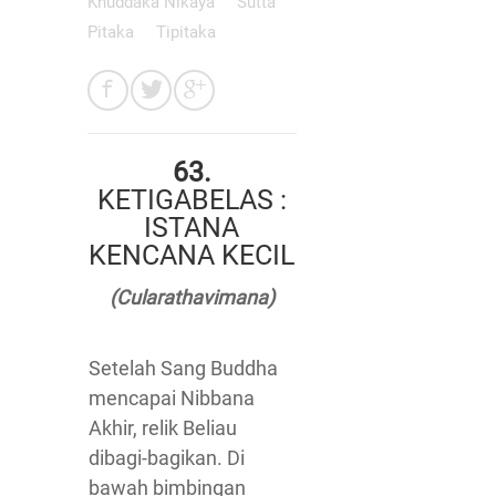
Khuddaka Nikaya
Sutta
Pitaka
Tipitaka
63.
KETIGABELAS :
ISTANA
KENCANA KECIL
(Cularathavimana)
Setelah Sang Buddha
mencapai Nibbana
Akhir, relik Beliau
dibagi-bagikan. Di
bawah bimbingan