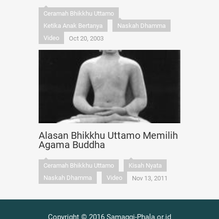
Ceramah Bhikkhu Uttamo
Ketika Anak Bertanya
Naskah Dhamma
Video
Oct 20, 2003
Alasan Bhikkhu Uttamo Memilih
Agama Buddha
Ceramah Bhikkhu Uttamo
Kisah Nyata
Naskah Dhamma
Video
Nov 13, 2011
Copyright © 2016 Samaggi-Phala.or.id