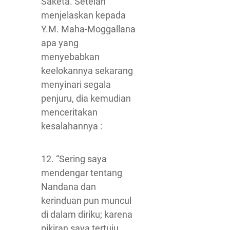
Saketa. Setelah
menjelaskan kepada
Y.M. Maha-Moggallana
apa yang
menyebabkan
keelokannya sekarang
menyinari segala
penjuru, dia kemudian
menceritakan
kesalahannya :
12. “Sering saya
mendengar tentang
Nandana dan
kerinduan pun muncul
di dalam diriku; karena
pikiran saya tertuju