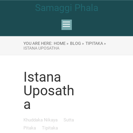
Samaggi Phala
YOU ARE HERE:
HOME »
BLOG »
TIPITAKA »
ISTANA UPOSATHA
Istana
Uposath
a
Khuddaka Nikaya
Sutta
Pitaka
Tipitaka