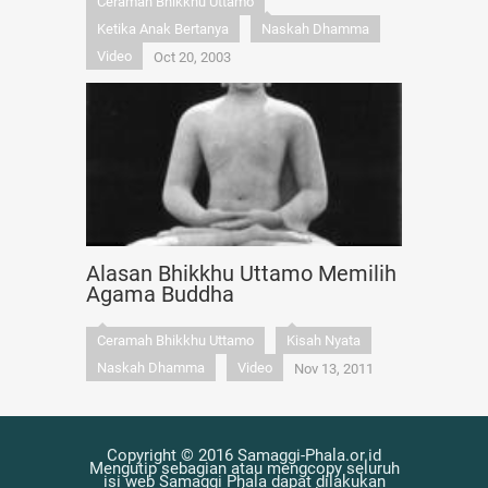
Ceramah Bhikkhu Uttamo
Ketika Anak Bertanya
Naskah Dhamma
Video
Oct 20, 2003
Alasan Bhikkhu Uttamo Memilih
Agama Buddha
Ceramah Bhikkhu Uttamo
Kisah Nyata
Naskah Dhamma
Video
Nov 13, 2011
Copyright © 2016 Samaggi-Phala.or.id
Mengutip sebagian atau mengcopy seluruh
isi web Samaggi Phala dapat dilakukan