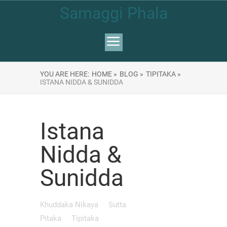
Samaggi Phala
YOU ARE HERE:
HOME »
BLOG »
TIPITAKA »
ISTANA NIDDA & SUNIDDA
Istana
Nidda &
Sunidda
Khuddaka Nikaya
Sutta
Pitaka
Tipitaka