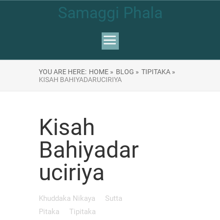
Samaggi Phala
YOU ARE HERE:
HOME »
BLOG »
TIPITAKA »
KISAH BAHIYADARUCIRIYA
Kisah
Bahiyadar
uciriya
Khuddaka Nikaya
Sutta
Pitaka
Tipitaka