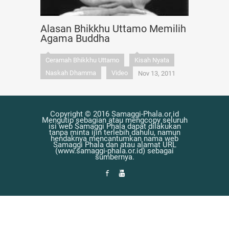
Alasan Bhikkhu Uttamo Memilih
Agama Buddha
Ceramah Bhikkhu Uttamo
Kisah Nyata
Naskah Dhamma
Video
Nov 13, 2011
Copyright © 2016 Samaggi-Phala.or.id
Mengutip sebagian atau mengcopy seluruh
isi web Samaggi Phala dapat dilakukan
tanpa minta ijin terlebih dahulu, namun
hendaknya mencantumkan nama web
Samaggi Phala dan atau alamat URL
(www.samaggi-phala.or.id) sebagai
sumbernya.