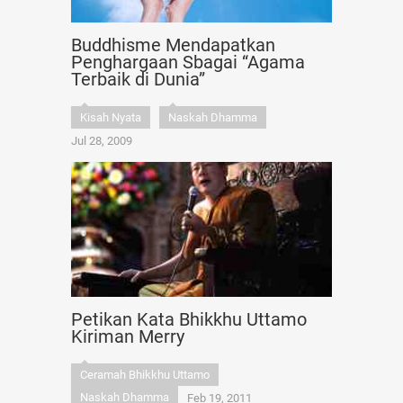
Buddhisme Mendapatkan
Penghargaan Sbagai “Agama
Terbaik di Dunia”
Kisah Nyata
Naskah Dhamma
Jul 28, 2009
Petikan Kata Bhikkhu Uttamo
Kiriman Merry
Ceramah Bhikkhu Uttamo
Naskah Dhamma
Feb 19, 2011