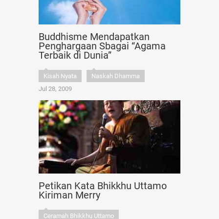
Buddhisme Mendapatkan
Penghargaan Sbagai “Agama
Terbaik di Dunia”
Kisah Nyata
Naskah Dhamma
Jul 28, 2009
Petikan Kata Bhikkhu Uttamo
Kiriman Merry
Ceramah Bhikkhu Uttamo