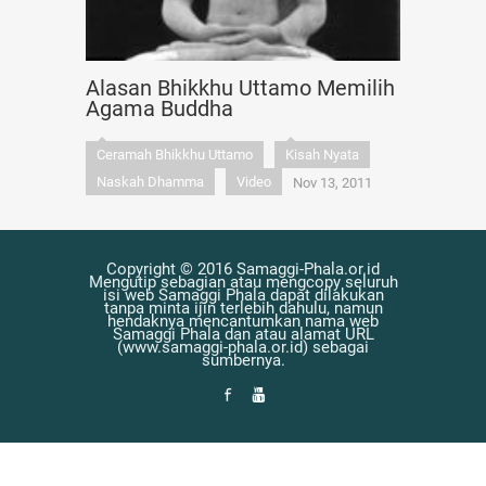
Alasan Bhikkhu Uttamo Memilih
Agama Buddha
Ceramah Bhikkhu Uttamo
Kisah Nyata
Naskah Dhamma
Video
Nov 13, 2011
Copyright © 2016 Samaggi-Phala.or.id
Mengutip sebagian atau mengcopy seluruh
isi web Samaggi Phala dapat dilakukan
tanpa minta ijin terlebih dahulu, namun
hendaknya mencantumkan nama web
Samaggi Phala dan atau alamat URL
(www.samaggi-phala.or.id) sebagai
sumbernya.