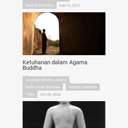
Naskah Dhamma
Feb 19, 2011
Ketuhanan dalam Agama
Buddha
Ceramah Bhikkhu Uttamo
Ketika Anak Bertanya
Naskah Dhamma
Video
Oct 20, 2003