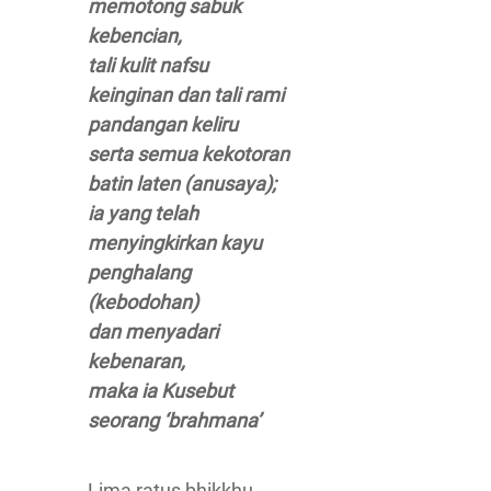
memotong sabuk
kebencian,
tali kulit nafsu
keinginan dan tali rami
pandangan keliru
serta semua kekotoran
batin laten (anusaya);
ia yang telah
menyingkirkan kayu
penghalang
(kebodohan)
dan menyadari
kebenaran,
maka ia Kusebut
seorang ‘brahmana’
Lima ratus bhikkhu