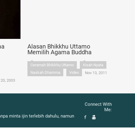
ma
Alasan Bhikkhu Uttamo
Memilih Agama Buddha
Ceramah Bhikkhu Uttamo
Kisah Nyata
Naskah Dhamma
Video
Nov 13, 2011
 20, 2003
Connect With
Me:
pa minta ijin terlebih dahulu, namun