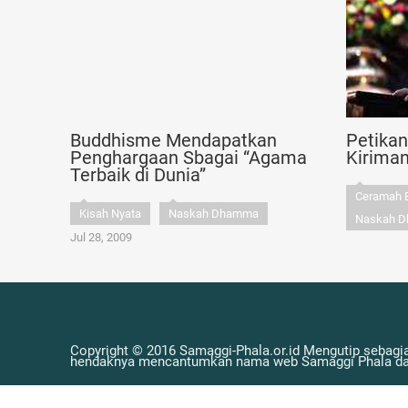
Buddhisme Mendapatkan
Petika
Penghargaan Sbagai “Agama
Kirima
Terbaik di Dunia”
Ceramah 
Kisah Nyata
Naskah Dhamma
Naskah 
Jul 28, 2009
Copyright © 2016 Samaggi-Phala.or.id Mengutip sebagia
hendaknya mencantumkan nama web Samaggi Phala dan 