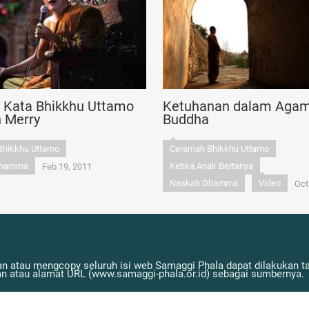
n Kata Bhikkhu Uttamo
Ketuhanan dalam Aga
n Merry
Buddha
Bhikkhu Uttamo
Ceramah Bhikkhu Uttamo
Dhamma
Ketika Anak Bertanya
Feb 19, 2011
Naskah Dhamma
Video
Oct
n atau mengcopy seluruh isi web Samaggi Phala dapat dilakukan tan
atau alamat URL (www.samaggi-phala.or.id) sebagai sumbernya.