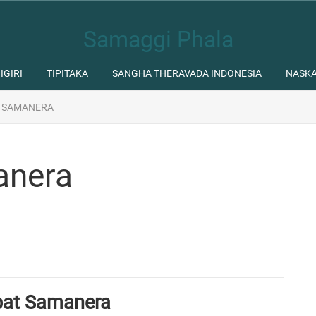
Samaggi Phala
IGIRI
TIPITAKA
SANGHA THERAVADA INDONESIA
NASK
T SAMANERA
anera
pat Samanera