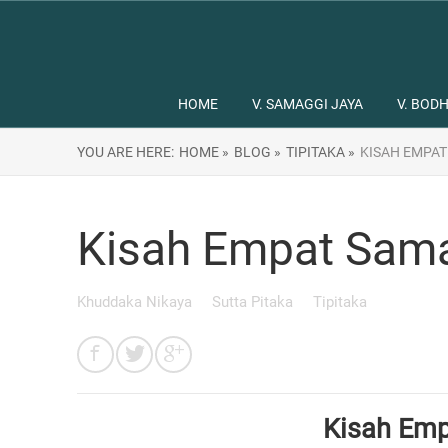
HOME
V. SAMAGGI JAYA
V. BODH
YOU ARE HERE:
HOME »
BLOG »
TIPITAKA »
KISAH EMPA
Kisah Empat Sam
Khuddaka Nikaya
Sutta Pitaka
Tipitaka
Kisah Em