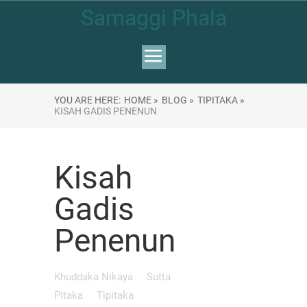
Samaggi Phala
YOU ARE HERE:
HOME »
BLOG »
TIPITAKA »
KISAH GADIS PENENUN
Kisah
Gadis
Penenun
Khuddaka Nikaya
Sutta
Pitaka
Tipitaka