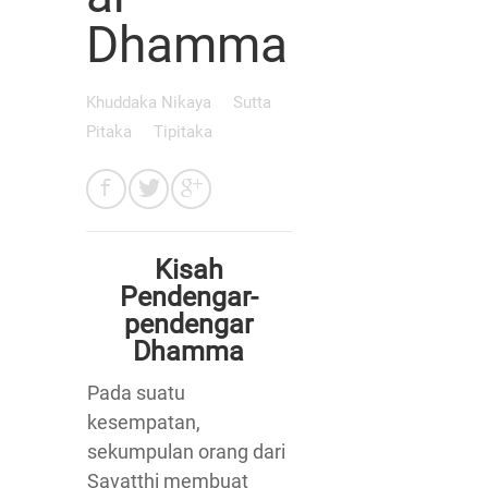
Dhamma
Khuddaka Nikaya
Sutta
Pitaka
Tipitaka
Kisah
Pendengar-
pendengar
Dhamma
Pada suatu
kesempatan,
sekumpulan orang dari
Savatthi membuat