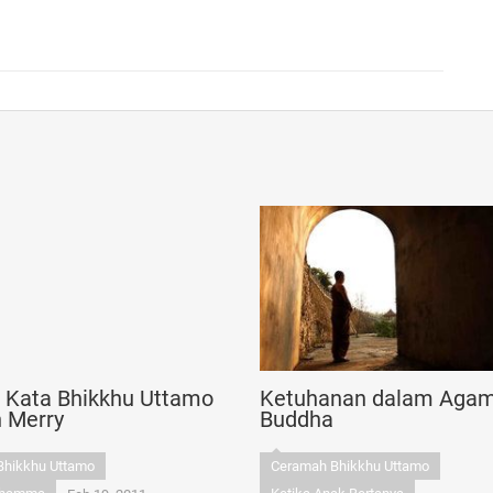
n Kata Bhikkhu Uttamo
Ketuhanan dalam Aga
n Merry
Buddha
Bhikkhu Uttamo
Ceramah Bhikkhu Uttamo