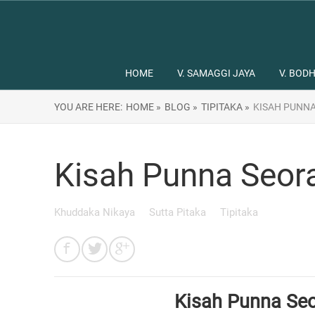
HOME
V. SAMAGGI JAYA
V. BODH
YOU ARE HERE:
HOME »
BLOG »
TIPITAKA »
KISAH PUNN
Kisah Punna Seor
Khuddaka Nikaya
Sutta Pitaka
Tipitaka
Kisah Punna Se