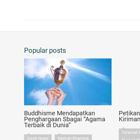
Popular posts
Buddhisme Mendapatkan
Petika
Penghargaan Sbagai “Agama
Kirima
Terbaik di Dunia”
Ceramah 
Kisah Nyata
Naskah Dhamma