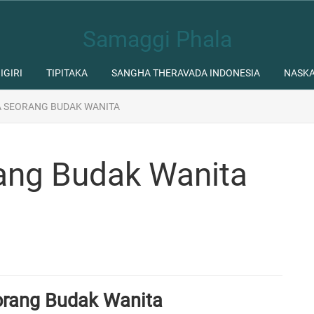
Samaggi Phala
IGIRI
TIPITAKA
SANGHA THERAVADA INDONESIA
NASK
A SEORANG BUDAK WANITA
ang Budak Wanita
orang Budak Wanita