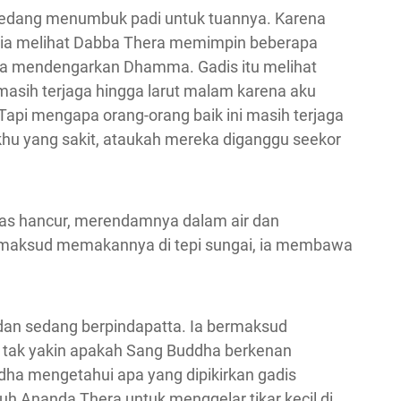
sedang menumbuk padi untuk tuannya. Karena
hat, ia melihat Dabba Thera memimpin beberapa
eka mendengarkan Dhamma. Gadis itu melihat
masih terjaga hingga larut malam karena aku
Tapi mengapa orang-orang baik ini masih terjaga
khu yang sakit, ataukah mereka diganggu seekor
eras hancur, merendamnya dalam air dan
 maksud memakannya di tepi sungai, ia membawa
 dan sedang berpindapatta. Ia bermaksud
a tak yakin apakah Sang Buddha berkenan
dha mengetahui apa yang dipikirkan gadis
uh Ananda Thera untuk menggelar tikar kecil di