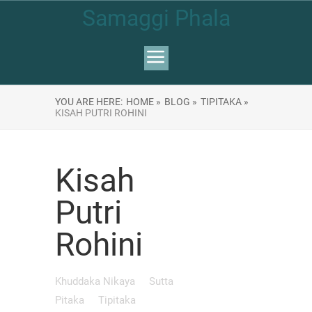
Samaggi Phala
YOU ARE HERE:
HOME »
BLOG »
TIPITAKA »
KISAH PUTRI ROHINI
Kisah
Putri
Rohini
Khuddaka Nikaya
Sutta
Pitaka
Tipitaka