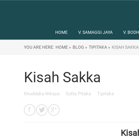
HOME
V. SAMAGGI JAYA
V. BODH
YOU ARE HERE:
HOME »
BLOG »
TIPITAKA »
KISAH SAKKA
Kisah Sakka
Khuddaka Nikaya
Sutta Pitaka
Tipitaka
Kisa