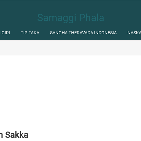
Samaggi Phala
IGIRI
TIPITAKA
SANGHA THERAVADA INDONESIA
NASK
h Sakka