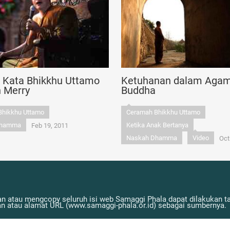
n Kata Bhikkhu Uttamo
Ketuhanan dalam Aga
n Merry
Buddha
Bhikkhu Uttamo
Ceramah Bhikkhu Uttamo
Dhamma
Ketika Anak Bertanya
Feb 19, 2011
Naskah Dhamma
Video
Oct
n atau mengcopy seluruh isi web Samaggi Phala dapat dilakukan tan
atau alamat URL (www.samaggi-phala.or.id) sebagai sumbernya.