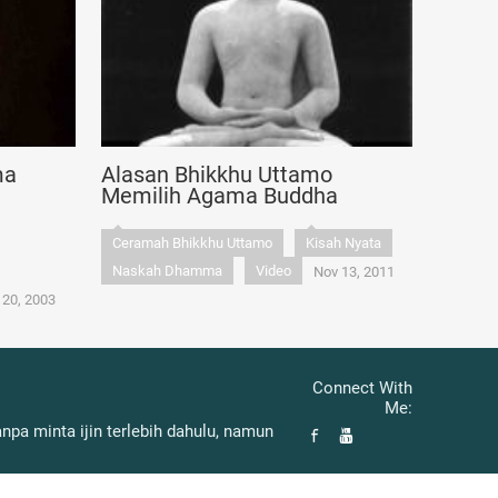
ma
Alasan Bhikkhu Uttamo
Memilih Agama Buddha
Ceramah Bhikkhu Uttamo
Kisah Nyata
Naskah Dhamma
Video
Nov 13, 2011
 20, 2003
Connect With
Me:
pa minta ijin terlebih dahulu, namun