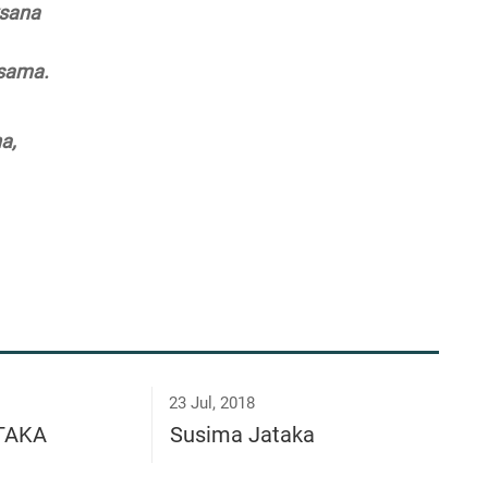
ksana
rsama.
a,
23 Jul, 2018
ĀTAKA
Susima Jataka