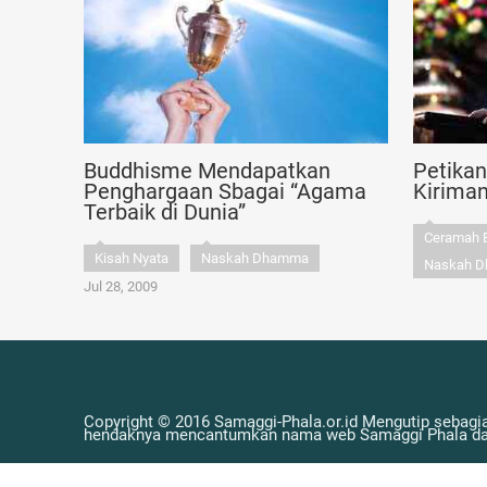
Buddhisme Mendapatkan
Petika
Penghargaan Sbagai “Agama
Kirima
Terbaik di Dunia”
Ceramah 
Kisah Nyata
Naskah Dhamma
Naskah 
Jul 28, 2009
Copyright © 2016 Samaggi-Phala.or.id Mengutip sebagia
hendaknya mencantumkan nama web Samaggi Phala dan 