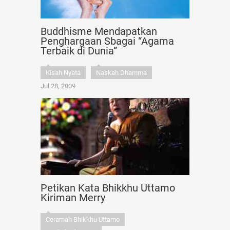
Buddhisme Mendapatkan
Penghargaan Sbagai “Agama
Terbaik di Dunia”
Kisah Nyata
Naskah Dhamma
Jul 28, 2009
Petikan Kata Bhikkhu Uttamo
Kiriman Merry
Ceramah Bhikkhu Uttamo