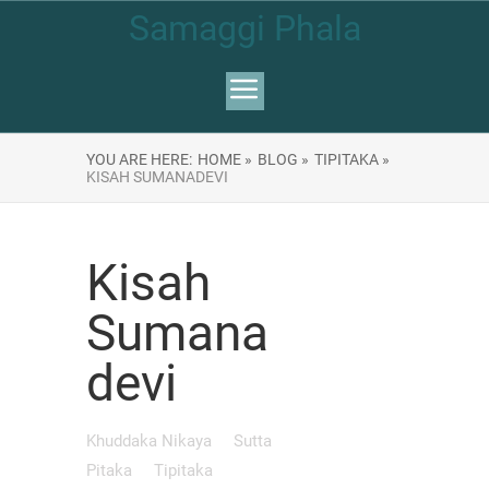
Samaggi Phala
YOU ARE HERE:
HOME »
BLOG »
TIPITAKA »
KISAH SUMANADEVI
Kisah
Sumana
devi
Khuddaka Nikaya
Sutta
Pitaka
Tipitaka