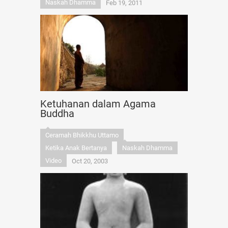
Naskah Dhamma
Feb 19, 2011
Ketuhanan dalam Agama
Buddha
Ceramah Bhikkhu Uttamo
Ketika Anak Bertanya
Naskah Dhamma
Video
Oct 20, 2003