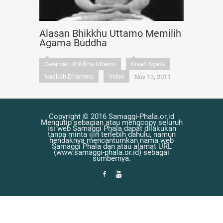
Alasan Bhikkhu Uttamo Memilih
Agama Buddha
Ceramah Bhikkhu Uttamo
Kisah Nyata
Naskah Dhamma
Video
Nov 13, 2011
Copyright © 2016 Samaggi-Phala.or.id
Mengutip sebagian atau mengcopy seluruh
isi web Samaggi Phala dapat dilakukan
tanpa minta ijin terlebih dahulu, namun
hendaknya mencantumkan nama web
Samaggi Phala dan atau alamat URL
(www.samaggi-phala.or.id) sebagai
sumbernya.