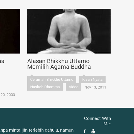
ma
Alasan Bhikkhu Uttamo
Memilih Agama Buddha
Ceramah Bhikkhu Uttamo
Kisah Nyata
Naskah Dhamma
Video
Nov 13, 2011
 20, 2003
Connect With
Me:
pa minta ijin terlebih dahulu, namun