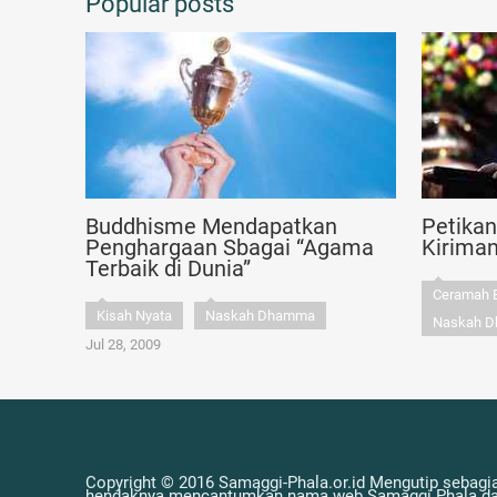
Popular posts
Buddhisme Mendapatkan
Petika
Penghargaan Sbagai “Agama
Kirima
Terbaik di Dunia”
Ceramah 
Kisah Nyata
Naskah Dhamma
Naskah 
Jul 28, 2009
Copyright © 2016 Samaggi-Phala.or.id Mengutip sebagia
hendaknya mencantumkan nama web Samaggi Phala dan 