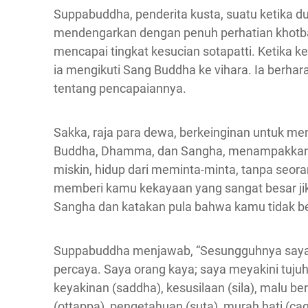
Suppabuddha, penderita kusta, suatu ketika d
mendengarkan dengan penuh perhatian khotb
mencapai tingkat kesucian sotapatti. Ketika 
ia mengikuti Sang Buddha ke vihara. Ia berh
tentang pencapaiannya.
Sakka, raja para dewa, berkeinginan untuk me
Buddha, Dhamma, dan Sangha, menampakkan d
miskin, hidup dari meminta-minta, tanpa seo
memberi kamu kekayaan yang sangat besar j
Sangha dan katakan pula bahwa kamu tidak b
Suppabuddha menjawab, “Sesungguhnya saya b
percaya. Saya orang kaya; saya meyakini tujuh 
keyakinan (saddha), kesusilaan (sila), malu ber
(ottappa), pengetahuan (suta), murah hati (ca