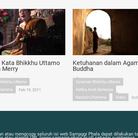
n Kata Bhikkhu Uttamo
Ketuhanan dalam Aga
n Merry
Buddha
Bhikkhu Uttamo
Ceramah Bhikkhu Uttamo
Dhamma
Ketika Anak Bertanya
Feb 19, 2011
Naskah Dhamma
Video
Oct
n atau mengcopy seluruh isi web Samaggi Phala dapat dilakukan tan
atau alamat URL (www.samaggi-phala.or.id) sebagai sumbernya.