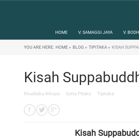
HOME
V. SAMAGGI JAYA
V. BODH
YOU ARE HERE:
HOME »
BLOG »
TIPITAKA »
KISAH SUPPA
Kisah Suppabuddh
Khuddaka Nikaya
Sutta Pitaka
Tipitaka
Kisah Suppabudd