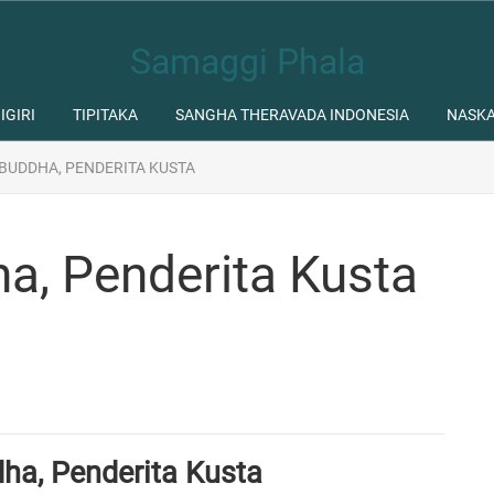
Samaggi Phala
IGIRI
TIPITAKA
SANGHA THERAVADA INDONESIA
NASK
BUDDHA, PENDERITA KUSTA
a, Penderita Kusta
ha, Penderita Kusta