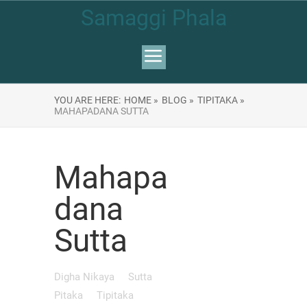
Samaggi Phala
YOU ARE HERE:
HOME »
BLOG »
TIPITAKA »
MAHAPADANA SUTTA
Mahapa
dana
Sutta
Digha Nikaya
Sutta
Pitaka
Tipitaka