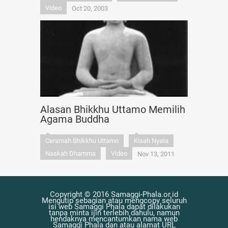
Video
Oct 20, 2003
Alasan Bhikkhu Uttamo Memilih
Agama Buddha
Ceramah Bhikkhu Uttamo
Kisah Nyata
Naskah Dhamma
Video
Nov 13, 2011
Copyright © 2016 Samaggi-Phala.or.id
Mengutip sebagian atau mengcopy seluruh
isi web Samaggi Phala dapat dilakukan
tanpa minta ijin terlebih dahulu, namun
hendaknya mencantumkan nama web
Samaggi Phala dan atau alamat URL