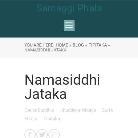
Samaggi Phala
YOU ARE HERE:
HOME »
BLOG »
TIPITAKA »
NAMASIDDHI JATAKA
Namasiddhi
Jataka
Cerita Buddhis
Khuddaka Nikaya
Sutta
Pitaka
Tipitaka