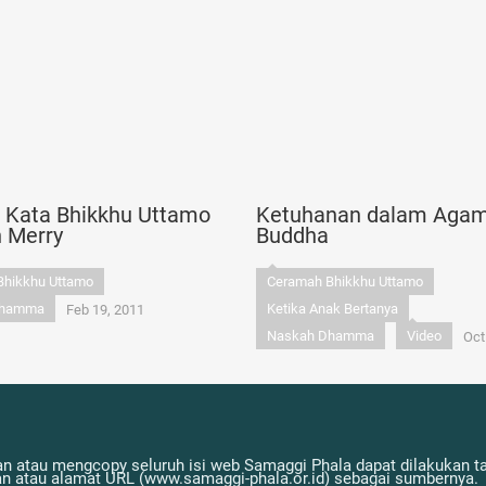
n Kata Bhikkhu Uttamo
Ketuhanan dalam Aga
n Merry
Buddha
Bhikkhu Uttamo
Ceramah Bhikkhu Uttamo
Dhamma
Ketika Anak Bertanya
Feb 19, 2011
Naskah Dhamma
Video
Oct
n atau mengcopy seluruh isi web Samaggi Phala dapat dilakukan tan
atau alamat URL (www.samaggi-phala.or.id) sebagai sumbernya.