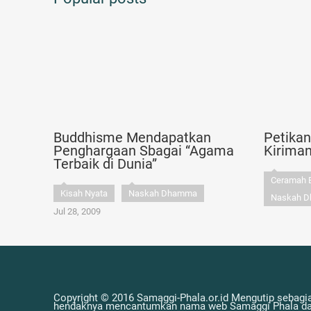
Buddhisme Mendapatkan
Petika
Penghargaan Sbagai “Agama
Kirima
Terbaik di Dunia”
Ceramah 
Kisah Nyata
Naskah Dhamma
Naskah 
Jul 28, 2009
Copyright © 2016 Samaggi-Phala.or.id Mengutip sebagia
hendaknya mencantumkan nama web Samaggi Phala dan 