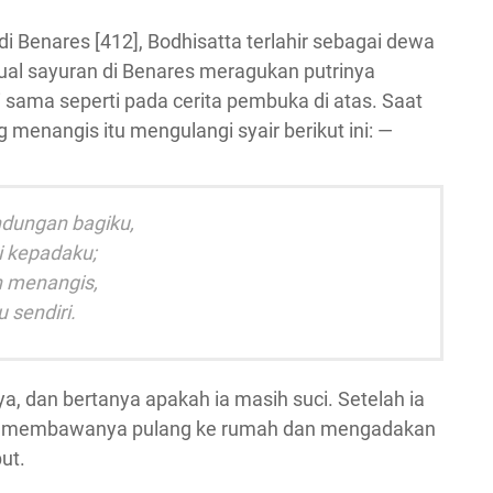
i Benares [412], Bodhisatta terlahir sebagai dewa
ual sayuran di Benares meragukan putrinya
sama seperti pada cerita pembuka di atas. Saat
enangis itu mengulangi syair berikut ini: —
ndungan bagiku,
i kepadaku;
an menangis,
 sendiri.
 dan bertanya apakah ia masih suci. Setelah ia
ya membawanya pulang ke rumah dan mengadakan
ut.