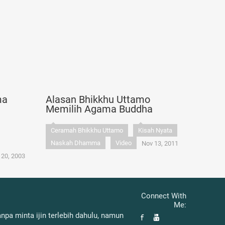
ma
Alasan Bhikkhu Uttamo
Memilih Agama Buddha
Ceramah Bhikkhu Uttamo
Kisah Nyata
Naskah Dhamma
Video
Nov 13, 2011
 20, 2003
Connect With
Me:
pa minta ijin terlebih dahulu, namun