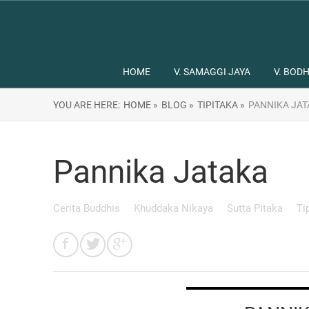
HOME
V. SAMAGGI JAYA
V. BODH
YOU ARE HERE:
HOME »
BLOG »
TIPITAKA »
PANNIKA JAT
Pannika Jataka
Cerita Buddhis
Khuddaka Nikaya
Sutta Pitaka
Ti