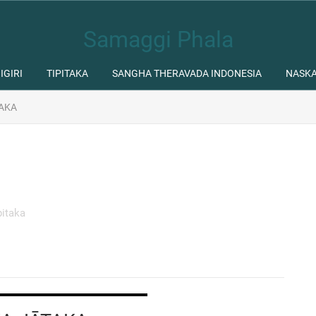
Samaggi Phala
IGIRI
TIPITAKA
SANGHA THERAVADA INDONESIA
NASK
AKA
pitaka