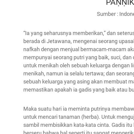
PAṆṆI
Sumber : Indone
“Ia yang seharusnya memberikan,” dan seterusn
berada di Jetawana, mengenai seorang upasak
nafkah dengan menjual bermacam-macam akar 
mempunyai seorang putri yang baik, suci, dan c
untuk menikah oleh sebuah keluarga dengan li
menikah, namun ia selalu tertawa; dan seorang
sebuah keluarga yang asing akan membuat mal
memastikan apakah ia gadis yang baik atau bu
Maka suatu hari ia meminta putrinya membaw
untuk mencari tanaman (herba). Untuk menguj
sambil membisikkan kata-kata cinta. Gadis it
berseru bahwa hal seperti itu sangat mengerika