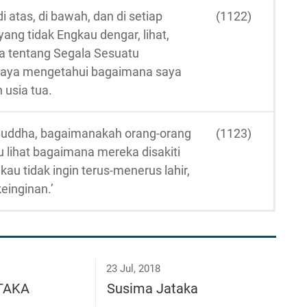
di atas, di bawah, dan di setiap
(1122)
yang tidak Engkau dengar, lihat,
ya tentang Segala Sesuatu
saya mengetahui bagaimana saya
 usia tua.
g Buddha, bagaimanakah orang-orang
(1123)
u lihat bagaimana mereka disakiti
au tidak ingin terus-menerus lahir,
einginan.’
23 Jul, 2018
ĀTAKA
Susima Jataka