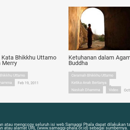
n Kata Bhikkhu Uttamo
Ketuhanan dalam Aga
n Merry
Buddha
Bhikkhu Uttamo
Ceramah Bhikkhu Uttamo
Dhamma
Ketika Anak Bertanya
Feb 19, 2011
Naskah Dhamma
Video
Oct
n atau mengcopy seluruh isi web Samaggi Phala dapat dilakukan tan
atau alamat URL (www.samaggi-phala.or.id) sebagai sumbernya.