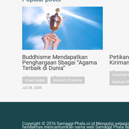
Buddhisme Mendapatkan
Petika
Penghargaan Sbagai “Agama
Kirima
Terbaik di Dunia”
Ceramah 
Kisah Nyata
Naskah Dhamma
Naskah 
Jul 28, 2009
Copyright © 2016 Samaggi-Phala.or.id Mengutip sebagia
hendaknya mencantumkan nama web Samaggi Phala dan 