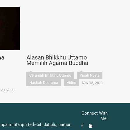
ma
Alasan Bhikkhu Uttamo
Memilih Agama Buddha
Ceramah Bhikkhu Uttamo
Kisah Nyata
Naskah Dhamma
Video
Nov 13, 2011
 20, 2003
Connect With
Me:
pa minta ijin terlebih dahulu, namun