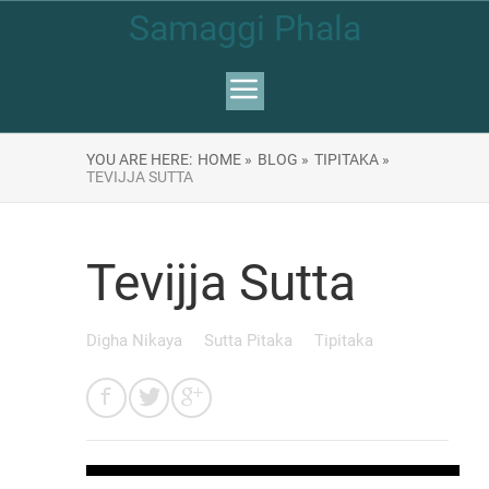
Samaggi Phala
YOU ARE HERE:
HOME »
BLOG »
TIPITAKA »
TEVIJJA SUTTA
Tevijja Sutta
Digha Nikaya
Sutta Pitaka
Tipitaka