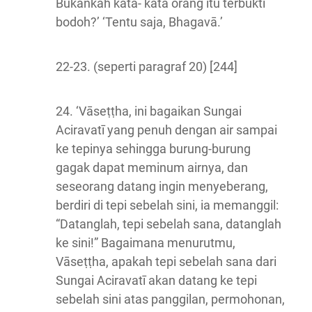
Bukankah kata- kata orang itu terbukti
bodoh?’ ‘Tentu saja, Bhagavā.’
22-23. (seperti paragraf 20) [244]
24. ‘Vāseṭṭha, ini bagaikan Sungai
Aciravatī yang penuh dengan air sampai
ke tepinya sehingga burung-burung
gagak dapat meminum airnya, dan
seseorang datang ingin menyeberang,
berdiri di tepi sebelah sini, ia memanggil:
“Datanglah, tepi sebelah sana, datanglah
ke sini!” Bagaimana menurutmu,
Vāseṭṭha, apakah tepi sebelah sana dari
Sungai Aciravatī akan datang ke tepi
sebelah sini atas panggilan, permohonan,