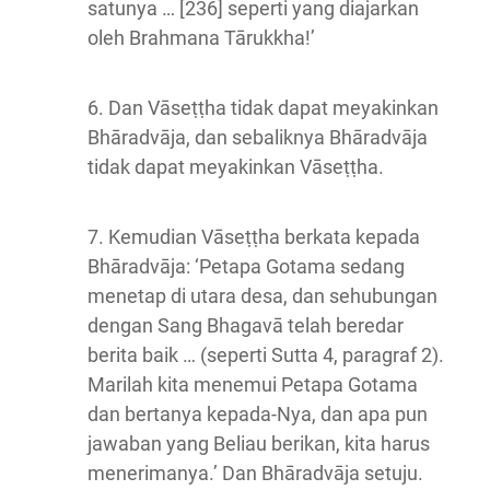
satunya … [236] seperti yang diajarkan
oleh Brahmana Tārukkha!’
6. Dan Vāseṭṭha tidak dapat meyakinkan
Bhāradvāja, dan sebaliknya Bhāradvāja
tidak dapat meyakinkan Vāseṭṭha.
7. Kemudian Vāseṭṭha berkata kepada
Bhāradvāja: ‘Petapa Gotama sedang
menetap di utara desa, dan sehubungan
dengan Sang Bhagavā telah beredar
berita baik … (seperti Sutta 4, paragraf 2).
Marilah kita menemui Petapa Gotama
dan bertanya kepada-Nya, dan apa pun
jawaban yang Beliau berikan, kita harus
menerimanya.’ Dan Bhāradvāja setuju.