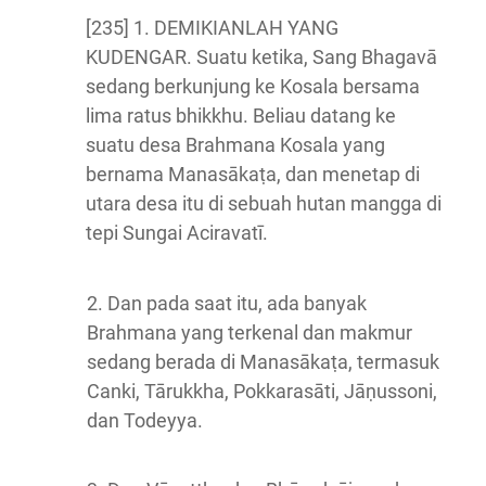
[235] 1. DEMIKIANLAH YANG
KUDENGAR. Suatu ketika, Sang Bhagavā
sedang berkunjung ke Kosala bersama
lima ratus bhikkhu. Beliau datang ke
suatu desa Brahmana Kosala yang
bernama Manasākaṭa, dan menetap di
utara desa itu di sebuah hutan mangga di
tepi Sungai Aciravatī.
2. Dan pada saat itu, ada banyak
Brahmana yang terkenal dan makmur
sedang berada di Manasākaṭa, termasuk
Canki, Tārukkha, Pokkarasāti, Jāṇussoni,
dan Todeyya.