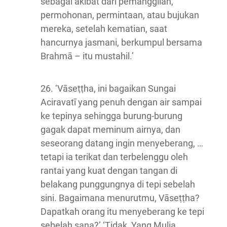
sebagai akibat dari pemanggilan,
permohonan, permintaan, atau bujukan
mereka, setelah kematian, saat
hancurnya jasmani, berkumpul bersama
Brahmā – itu mustahil.’
26. ‘Vāseṭṭha, ini bagaikan Sungai
Aciravatī yang penuh dengan air sampai
ke tepinya sehingga burung-burung
gagak dapat meminum airnya, dan
seseorang datang ingin menyeberang, …
tetapi ia terikat dan terbelenggu oleh
rantai yang kuat dengan tangan di
belakang punggungnya di tepi sebelah
sini. Bagaimana menurutmu, Vāseṭṭha?
Dapatkah orang itu menyeberang ke tepi
sebelah sana?’ ‘Tidak, Yang Mulia