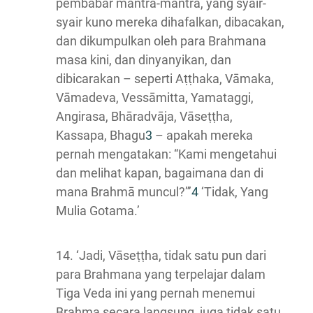
pembabar mantra-mantra, yang syair-
syair kuno mereka dihafalkan, dibacakan,
dan dikumpulkan oleh para Brahmana
masa kini, dan dinyanyikan, dan
dibicarakan – seperti Aṭṭhaka, Vāmaka,
Vāmadeva, Vessāmitta, Yamataggi,
Angirasa, Bhāradvāja, Vāseṭṭha,
Kassapa, Bhagu
3
– apakah mereka
pernah mengatakan: “Kami mengetahui
dan melihat kapan, bagaimana dan di
mana Brahmā muncul?”’
4
‘Tidak, Yang
Mulia Gotama.’
14. ‘Jadi, Vāseṭṭha, tidak satu pun dari
para Brahmana yang terpelajar dalam
Tiga Veda ini yang pernah menemui
Brahma secara langsung, juga tidak satu