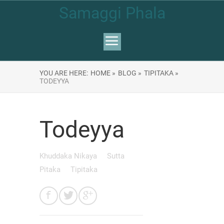
Samaggi Phala
YOU ARE HERE:
HOME »
BLOG »
TIPITAKA »
TODEYYA
Todeyya
Khuddaka Nikaya
Sutta
Pitaka
Tipitaka