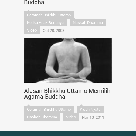
Buddha
Ceramah Bhikkhu Uttamo
Ketika Anak Bertanya
Naskah Dhamma
Video
Oct 20, 2003
Alasan Bhikkhu Uttamo Memilih
Agama Buddha
Ceramah Bhikkhu Uttamo
Kisah Nyata
Naskah Dhamma
Video
Nov 13, 2011