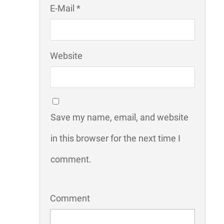
E-Mail *
Website
Save my name, email, and website
in this browser for the next time I
comment.
Comment