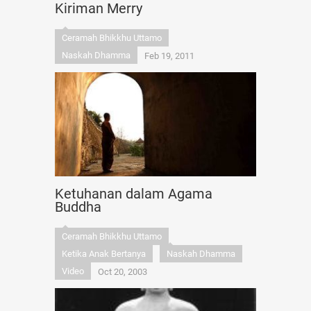
Kiriman Merry
Ceramah Bhikkhu Uttamo
Naskah Dhamma
Feb 19, 2011
Ketuhanan dalam Agama
Buddha
Ceramah Bhikkhu Uttamo
Ketika Anak Bertanya
Naskah Dhamma
Video
Oct 20, 2003