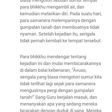
biasa mengotori sebuah sumur tempat
para bhikkhu mengambil air, dan
kemudian melarikan diri. Pada suatu hari,
para samanera melemparinya dengan
gumpalan tanah dan membuatnya tidak
nyaman. Setelah kejadian itu, serigala
tidak pernah kembali ke tempat tersebut.
Para bhikkhu mendengar tentang
kejadian ini dan mulai membicarakannya
di dalam balai kebenaran, “Āvuso,
serigala yang biasa mengotori sumur kita
tidak terlihat lagi sejak para samanera
mengusirnya pergi dengan gumpalan
tanah!” Sang Guru berjalan masuk, dan
menanyakan apa yang sedang mereka
bicarakan dengan duduk di sana. Mereka