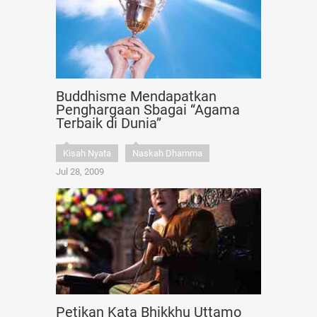
Buddhisme Mendapatkan
Penghargaan Sbagai “Agama
Terbaik di Dunia”
Kisah Nyata
Naskah Dhamma
Jul 28, 2009
Petikan Kata Bhikkhu Uttamo