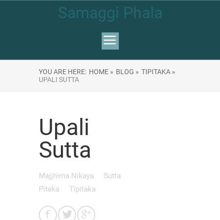
Samaggi Phala
YOU ARE HERE:
HOME »
BLOG »
TIPITAKA »
UPALI SUTTA
Upali
Sutta
Majjhima Nikaya
Sutta
Pitaka
Tipitaka