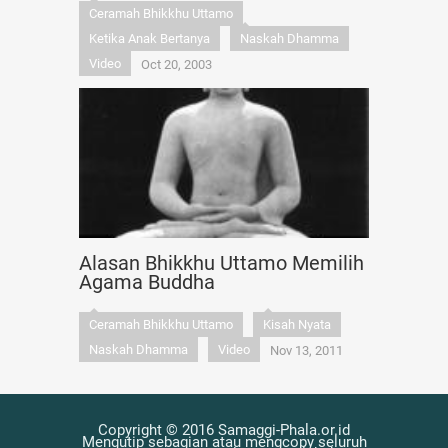
Ceramah Bhikkhu Uttamo
Ketika Anak Bertanya
Naskah Dhamma
Video
Oct 20, 2003
Alasan Bhikkhu Uttamo Memilih
Agama Buddha
Ceramah Bhikkhu Uttamo
Kisah Nyata
Naskah Dhamma
Video
Nov 13, 2011
Copyright © 2016 Samaggi-Phala.or.id
Mengutip sebagian atau mengcopy seluruh