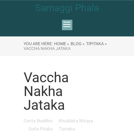
Samaggi Phala
YOU ARE HERE:
HOME »
BLOG »
TIPITAKA »
VACCHA NAKHA JATAKA
Vaccha
Nakha
Jataka
Cerita Buddhis
Khuddaka Nikaya
Sutta Pitaka
Tipitaka