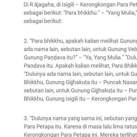
Di R ājagaha, di Isigili – Kerongkongan Para P
sebagai berikut: “Para bhikkhu.” – “Yang Mul
sebagai berikut:
2. “Para bhikkhu, apakah kalian melihat Gunun
ada nama lain, sebutan lain, untuk Gunung Veb
Gunung Paṇḍava itu?” – “Ya, Yang Mulia.” “Dul
Paṇḍava itu. Apakah kalian melihat, Para Bhikk
“Dulunya ada nama lain, sebutan lain, untuk Gu
Bhikkhu, Gunung Gijjhakuṭa itu – Puncak Nasar 
sebutan lain, untuk Gunung Gijjhakuṭa itu – Pu
Bhikkhu, Gunung Isigili itu – Kerongkongan Par
3. “Dulunya nama yang sama ini, sebutan yang 
Para Petapa itu. Karena di masa lalu lima ra
Kerongkongan Para Petapa ini. Mereka terlihat