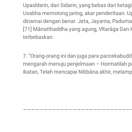
Upasīdarin, dan Sidarin, yang bebas dari keta
Usabha memotong jaring, akar penderitaan. Up
dinamai dengan benar. Jeta, Jayanta, Paduma,
[71] Mānatthaddha yang agung, Vītarāga Dan 
terbebaskan.
7. “Orang-orang ini dan juga para paccekabudd
mengarah menuju penjelmaan – Hormatilah par
ikatan, Telah mencapai Nibbāna akhir, melamp
——————————————————————————