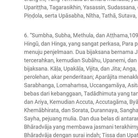
Upariṭṭha, Tagarasikhin, Yasassin, Sudassana,
Piṇḍola, serta Upāsabha, Nītha, Tathā, Sutava, 
6. “Sumbha, Subha, Methula, dan Aṭṭhama,10
Hingū, dan Hinga, yang sangat perkasa, Para
menuju penjelmaan. Dua bijaksana bernama Jā
tercerahkan, kemudian Subāhu, Upanemi, dan N
bijaksana. Kāḷa, Upakāḷa, Vijita, dan Jita; Ang
perolehan, akar penderitaan; Aparājita menakl
Sarabhanga, Lomahaṁsa, Uccangamāya, Asit
bebas dari kebanggaan, Tadādhimuta yang ta
dan Ariya, Kemudian Accuta, Accutagāma, Byā
Khemābhirata, dan Sorata, Durannaya, Sangha,
Sayha, pejuang mulia. Dan dua belas di anta
Bhāradvāja yang membawa jasmani terakhirny
Bhāradvāja dengan surai indah; Tissa dan Upat