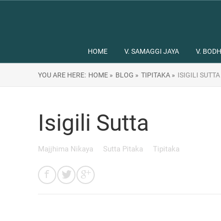
HOME
V. SAMAGGI JAYA
V. BODH
YOU ARE HERE:
HOME »
BLOG »
TIPITAKA »
ISIGILI SUTTA
Isigili Sutta
Majjhima Nikaya
Sutta Pitaka
Tipitaka