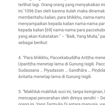
terlihat lagi. Orang-orang yang menyaksikan in
ini.’1096 Dan oleh karena itulah maka dinama
memberitahu kalian, para bhikkhu, nama-nama
menyampaikan kepada kalian nama-nama para
kepada kalian [69] nama-nama para paccekabu
yang akan Kukatakan.” – “Baik, Yang Mulia,” 
sebagai berikut:
4. “Para bhikkhu, Paccekabuddha Ariṭṭha mene
Upariṭṭha menetap lama di Gunung Isigili. Pa
Sudassana … Piyadassin … Gandhāra … Piṇḍola
āvitatta menetap lama di Gunung Isigili.
5. “Makhluk-makhluk suci ini, tanpa keinginan
mencapai pencerahan oleh dirinya sendiri –
orang ini, Yang Termulia Di antara manusia, ya