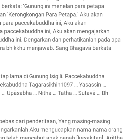
i berkata: ‘Gunung ini menelan para petapa
kan ‘Kerongkongan Para Petapa.’ Aku akan
 para paccekabuddha ini, Aku akan
 paccekabuddha ini, Aku akan mengajarkan
ddha ini. Dengarkan dan perhatikanlah pada apa
para bhikkhu menjawab. Sang Bhagavā berkata
tap lama di Gunung Isigili. Paccekabuddha
ccekabuddha Tagarasikhin1097 … Yasassin …
 … Upāsabha … Nitha … Tatha … Sutavā … Bh
, bebas dari penderitaan, Yang masing-masing
 Dengarkanlah Aku mengucapkan nama-nama orang-
ng telah mencabut anak panah [kesakitan]. Ariṭṭha,