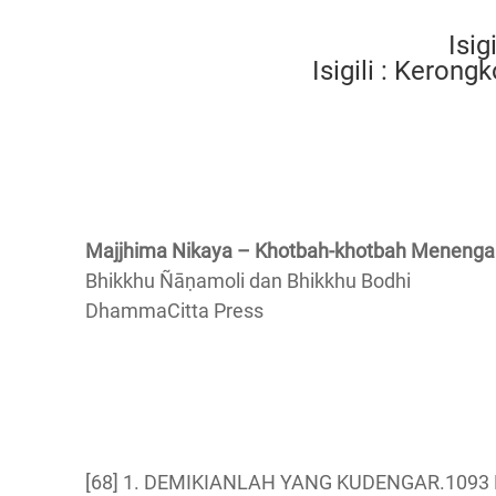
Isig
Isigili : Keron
Majjhima Nikaya – Khotbah-khotbah Meneng
Bhikkhu Ñāṇamoli dan Bhikkhu Bodhi
DhammaCitta Press
[68] 1. DEMIKIANLAH YANG KUDENGAR.1093 P