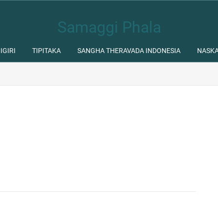
Samaggi Phala
IGIRI
TIPITAKA
SANGHA THERAVADA INDONESIA
NASK