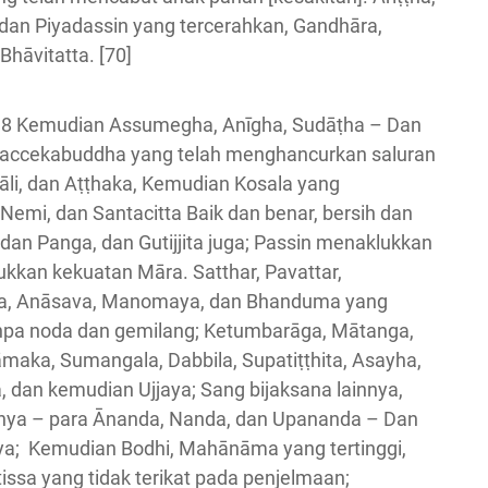
 dan Piyadassin yang tercerahkan, Gandhāra,
Bhāvitatta. [70]
98 Kemudian Assumegha, Anīgha, Sudāṭha – Dan
 paccekabuddha yang telah menghancurkan saluran
li, dan Aṭṭhaka, Kemudian Kosala yang
emi, dan Santacitta Baik dan benar, bersih dan
a, dan Panga, dan Gutijjita juga; Passin menaklukkan
ukkan kekuatan Māra. Satthar, Pavattar,
a, Anāsava, Manomaya, dan Bhanduma yang
npa noda dan gemilang; Ketumbarāga, Mātanga,
maka, Sumangala, Dabbila, Supatiṭṭhita, Asayha,
 dan kemudian Ujjaya; Sang bijaksana lainnya,
ranya – para Ānanda, Nanda, dan Upananda – Dan
a; Kemudian Bodhi, Mahānāma yang tertinggi,
issa yang tidak terikat pada penjelmaan;