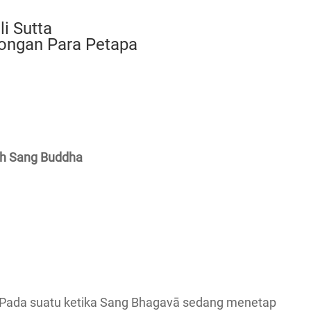
ili Sutta
gkongan Para Petapa
ah Sang Buddha
ada suatu ketika Sang Bhagavā sedang menetap