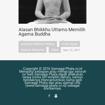
Alasan Bhikkhu Uttamo Memilih
Agama Buddha
Ceramah Bhikkhu Uttamo
Kisah Nyata
Naskah Dhamma
Video
Nov 13, 2011
Copyright © 2016 Samaggi-Phala.or.id
Mengutip sebagian atau mengcopy seluruh
isi web Samaggi Phala dapat dilakukan
tanpa minta ijin terlebih dahulu, namun
hendaknya mencantumkan nama web
Samaggi Phala dan atau alamat URL
(www.samaggi-phala.or.id) sebagai
sumbernya.