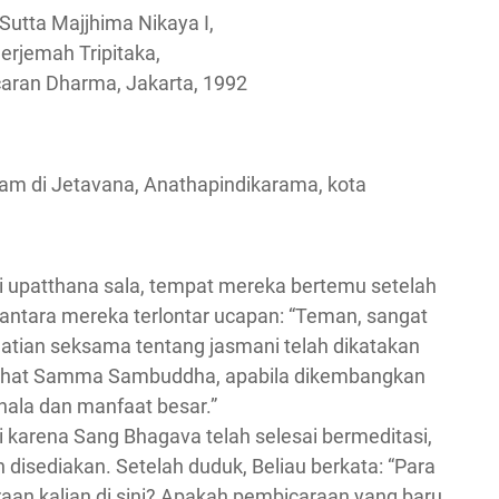
utta Majjhima Nikaya I,
erjemah Tripitaka,
caran Dharma, Jakarta, 1992
am di Jetavana, Anathapindikarama, kota
di upatthana sala, tempat mereka bertemu setelah
i antara mereka terlontar ucapan: “Teman, sangat
ian seksama tentang jasmani telah dikatakan
Arahat Samma Sambuddha, apabila dikembangkan
hala dan manfaat besar.”
 karena Sang Bhagava telah selesai bermeditasi,
disediakan. Setelah duduk, Beliau berkata: “Para
aan kalian di sini? Apakah pembicaraan yang baru