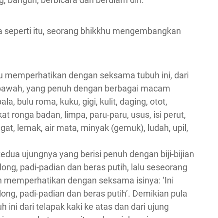
cara seperti itu, seorang bhikkhu mengembangkan
hu memperhatikan dengan seksama tubuh ini, dari
ke bawah, yang penuh dengan berbagai macam
a, bulu roma, kuku, gigi, kulit, daging, otot,
kat ronga badan, limpa, paru-paru, usus, isi perut,
gat, lemak, air mata, minyak (gemuk), ludah, upil,
dua ujungnya yang berisi penuh dengan biji-bijian
ong, padi-padian dan beras putih, lalu seseorang
 memperhatikan dengan seksama isinya: ‘Ini
ong, padi-padian dan beras putih’. Demikian pula
ni dari telapak kaki ke atas dan dari ujung