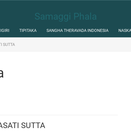
Samaggi Phala
IGIRI
TIPITAKA
SANGHA THERAVADA INDONESIA
NASK
I SUTTA
a
ASATI SUTTA