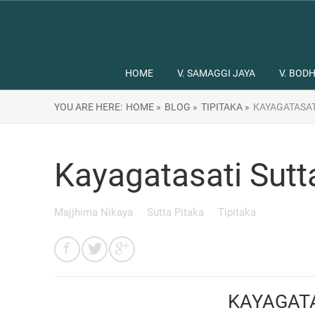
HOME
V. SAMAGGI JAYA
V. BODH
YOU ARE HERE:
HOME »
BLOG »
TIPITAKA »
KAYAGATASAT
Kayagatasati Sutt
Majjhima Nikaya
Sutta Pitaka
Tipitaka
KAYAGAT