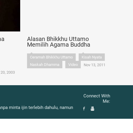
ma
Alasan Bhikkhu Uttamo
Memilih Agama Buddha
Ceramah Bhikkhu Uttamo
Kisah Nyata
Naskah Dhamma
Video
Nov 13, 2011
 20, 2003
Connect With
Me:
pa minta ijin terlebih dahulu, namun