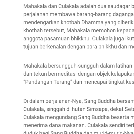
Mahakala dan Culakala adalah dua saudagar b
perjalanan membawa barang-barang daganga
mendengarkan khotbah Dhamma yang diberik
khotbah tersebut, Mahakala memohon kepada 
anggota pasamuan bhikkhu. Culakala juga iku
tujuan berkenalan dengan para bhikkhu dan m
Mahakala bersungguh-sungguh dalam latihan 
dan tekun bermeditasi dengan objek kelapuka
“Pandangan Terang” dan mencapai tingkat kes
Di dalam perjalanan-Nya, Sang Buddha bersa
Culakala, singgah di hutan Simsapa, dekat Setab
Culakala mengundang Sang Buddha beserta mu
menerima dana makanan. Culakala sendiri ter
duduk bagi Sang Buddha dan murid-murid-Nya