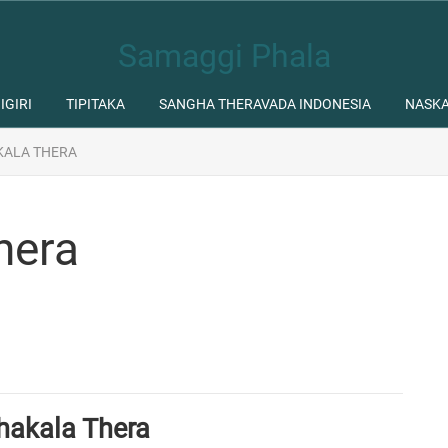
Samaggi Phala
IGIRI
TIPITAKA
SANGHA THERAVADA INDONESIA
NASK
KALA THERA
hera
hakala Thera