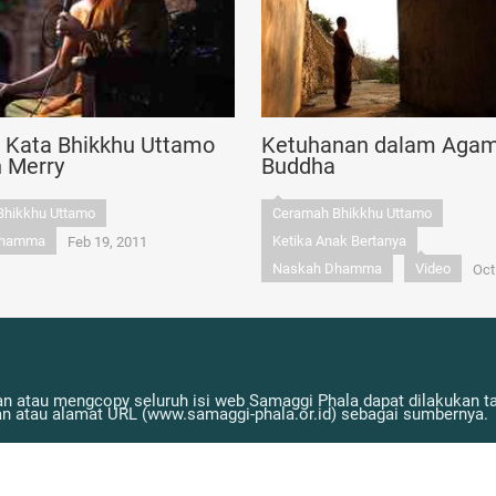
n Kata Bhikkhu Uttamo
Ketuhanan dalam Aga
n Merry
Buddha
Bhikkhu Uttamo
Ceramah Bhikkhu Uttamo
Dhamma
Ketika Anak Bertanya
Feb 19, 2011
Naskah Dhamma
Video
Oct
n atau mengcopy seluruh isi web Samaggi Phala dapat dilakukan tan
atau alamat URL (www.samaggi-phala.or.id) sebagai sumbernya.