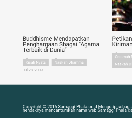
Buddhisme Mendapatkan
Petika
Penghargaan Sbagai “Agama
Kirima
Terbaik di Dunia”
Ceramah 
Kisah Nyata
Naskah Dhamma
Naskah 
Jul 28, 2009
Copyright © 2016 Samaggi-Phala.or.id Mengutip sebagia
hendaknya mencantumkan nama web Samaggi Phala dan 