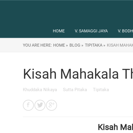
HOME
V. SAMAGGI JAYA
V. BODH
YOU ARE HERE:
HOME »
BLOG »
TIPITAKA »
KISAH MAHA
Kisah Mahakala T
Khuddaka Nikaya
Sutta Pitaka
Tipitaka
Kisah Ma