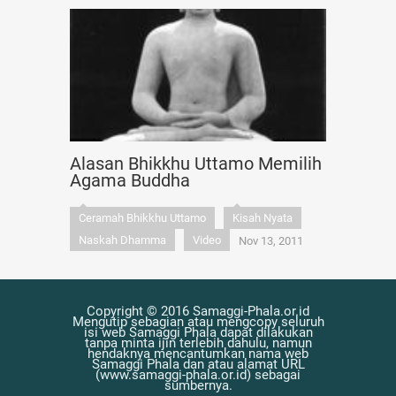
Alasan Bhikkhu Uttamo Memilih
Agama Buddha
Ceramah Bhikkhu Uttamo
Kisah Nyata
Naskah Dhamma
Video
Nov 13, 2011
Copyright © 2016 Samaggi-Phala.or.id
Mengutip sebagian atau mengcopy seluruh
isi web Samaggi Phala dapat dilakukan
tanpa minta ijin terlebih dahulu, namun
hendaknya mencantumkan nama web
Samaggi Phala dan atau alamat URL
(www.samaggi-phala.or.id) sebagai
sumbernya.