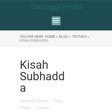
Samaggi Phala
YOU ARE HERE:
HOME »
BLOG »
TIPITAKA »
KISAH SUBHADDA
Kisah
Subhadd
a
Khuddaka Nikaya
Sutta
Pitaka
Tipitaka