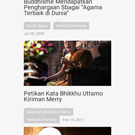
Buddhisme Mendapatkan
Penghargaan Sbagai “Agama
Terbaik di Dunia”
Kisah Nyata
Naskah Dhamma
Jul 28, 2009
Petikan Kata Bhikkhu Uttamo
Kiriman Merry
Ceramah Bhikkhu Uttamo
Naskah Dhamma
Feb 19, 2011