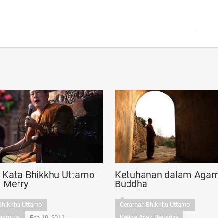
n Kata Bhikkhu Uttamo
Ketuhanan dalam Aga
n Merry
Buddha
Bhikkhu Uttamo
Ceramah Bhikkhu Uttamo
Dhamma
Ketika Anak Bertanya
Feb 19, 2011