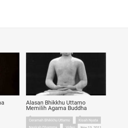
ma
Alasan Bhikkhu Uttamo
Memilih Agama Buddha
Ceramah Bhikkhu Uttamo
Kisah Nyata
Naskah Dhamma
Video
Nov 13, 2011