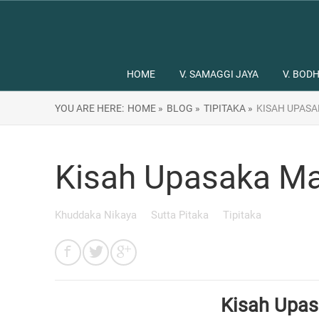
HOME
V. SAMAGGI JAYA
V. BODH
YOU ARE HERE:
HOME »
BLOG »
TIPITAKA »
KISAH UPAS
Kisah Upasaka M
Khuddaka Nikaya
Sutta Pitaka
Tipitaka
Kisah Upa