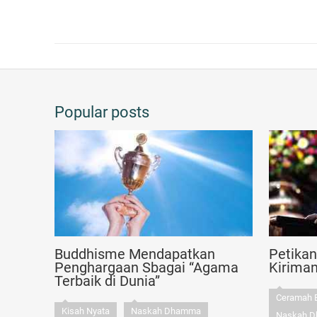
Popular posts
Buddhisme Mendapatkan
Petika
Penghargaan Sbagai “Agama
Kirima
Terbaik di Dunia”
Ceramah 
Kisah Nyata
Naskah Dhamma
Naskah 