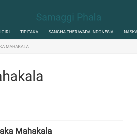
Samaggi Phala
IGIRI
TIPITAKA
SANGHA THERAVADA INDONESIA
NASK
AKA MAHAKALA
ahakala
saka Mahakala