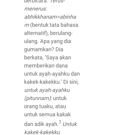
berbicara.
Terus-
menerus:
abhikkhanam=abinha
m
(bentuk tata bahasa
alternatif), berulang-
ulang. Apa yang dia
gumamkan? Dia
berkata, ‘Saya akan
memberikan dana
untuk ayah-ayahku dan
kakek-kakekku.’ Di sini,
untuk ayah-ayahku
(pitunnam)
: untuk
orang tuaku, atau
untuk semua kakak
7
dan adik ayah.
Untuk
kakek-kakekku