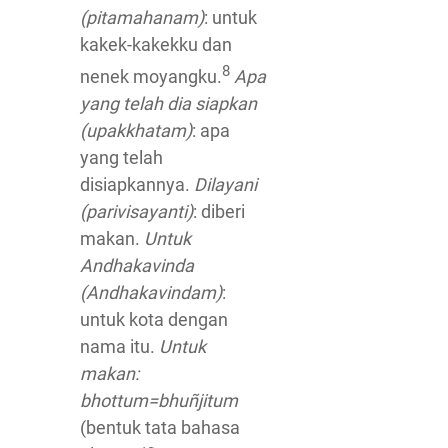
(pitamahanam)
: untuk
kakek-kakekku dan
8
nenek moyangku.
Apa
yang telah dia siapkan
(upakkhatam)
: apa
yang telah
disiapkannya.
Dilayani
(parivisayanti)
: diberi
makan.
Untuk
Andhakavinda
(Andhakavindam)
:
untuk kota dengan
nama itu.
Untuk
makan:
bhottum=bhuñjitum
(bentuk tata bahasa