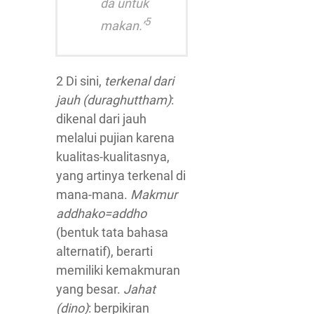
da untuk
5
makan.’
2 Di sini,
terkenal dari
jauh (duraghuttham)
:
dikenal dari jauh
melalui pujian karena
kualitas-kualitasnya,
yang artinya terkenal di
mana-mana.
Makmur
addhako=addho
(bentuk tata bahasa
alternatif), berarti
memiliki kemakmuran
yang besar.
Jahat
(dino)
: berpikiran