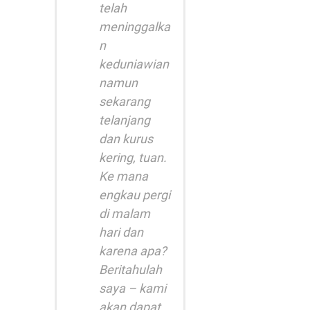
telah
meninggalka
n
keduniawian
namun
sekarang
telanjang
dan kurus
kering, tuan.
Ke mana
engkau pergi
di malam
hari dan
karena apa?
Beritahulah
saya – kami
akan dapat,