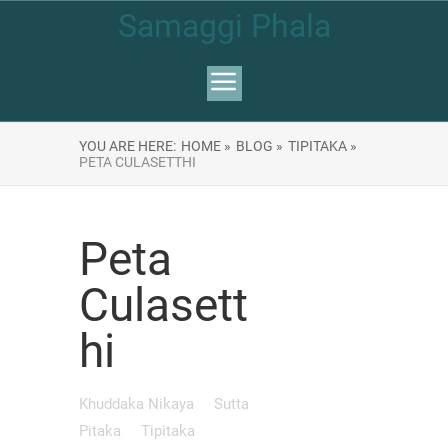
Samaggi Phala
YOU ARE HERE:
HOME »
BLOG »
TIPITAKA »
PETA CULASETTHI
Peta
Culasett
hi
Khuddaka Nikaya
Sutta
Pitaka
Tipitaka