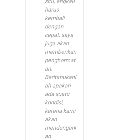
situ, engkau
harus
kembali
dengan
cepat; saya
juga akan
memberikan
penghormat
an.
Beritahukanl
ah apakah
ada suatu
kondisi,
karena kami
akan
mendengark
an