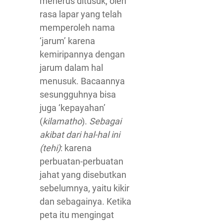
menerus ditusuk, oleh
rasa lapar yang telah
memperoleh nama
‘jarum’ karena
kemiripannya dengan
jarum dalam hal
menusuk. Bacaannya
sesungguhnya bisa
juga ‘kepayahan’
(
kilamatho
).
Sebagai
akibat dari hal-hal ini
(tehi)
: karena
perbuatan-perbuatan
jahat yang disebutkan
sebelumnya, yaitu kikir
dan sebagainya. Ketika
peta itu mengingat