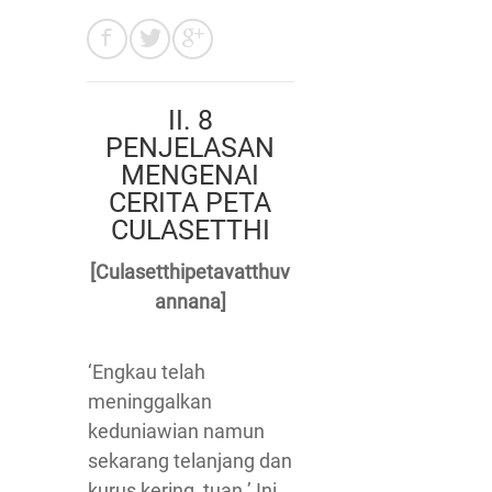
II. 8
PENJELASAN
MENGENAI
CERITA PETA
CULASETTHI
[Culasetthipetavatthuv
annana]
‘Engkau telah
meninggalkan
keduniawian namun
sekarang telanjang dan
kurus kering, tuan.’ Ini