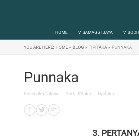
HOME
V. SAMAGGI JAYA
V. BODH
YOU ARE HERE:
HOME »
BLOG »
TIPITAKA »
PUNNAKA
Punnaka
Khuddaka Nikaya
Sutta Pitaka
Tipitaka
3. PERTAN