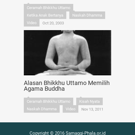
Ceramah Bhikkhu Uttamo
Ketika Anak Bertanya
Naskah Dhamma
Video
Oct 20, 2003
Alasan Bhikkhu Uttamo Memilih
Agama Buddha
Ceramah Bhikkhu Uttamo
Kisah Nyata
Naskah Dhamma
Video
Nov 13, 2011
Copyright © 2016 Samaggi-Phala.or.id