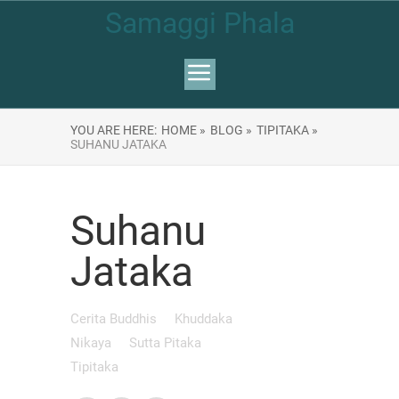
Samaggi Phala
YOU ARE HERE:
HOME »
BLOG »
TIPITAKA »
SUHANU JATAKA
Suhanu
Jataka
Cerita Buddhis
Khuddaka
Nikaya
Sutta Pitaka
Tipitaka