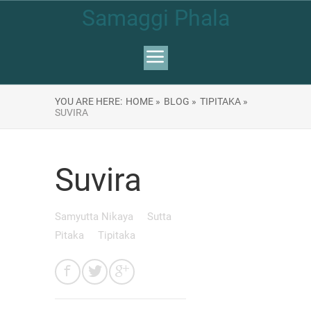
Samaggi Phala
YOU ARE HERE:
HOME »
BLOG »
TIPITAKA »
SUVIRA
Suvira
Samyutta Nikaya
Sutta
Pitaka
Tipitaka