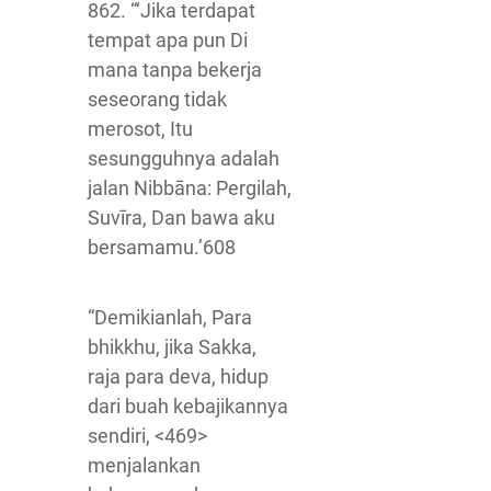
862. “‘Jika terdapat
tempat apa pun Di
mana tanpa bekerja
seseorang tidak
merosot, Itu
sesungguhnya adalah
jalan Nibbāna: Pergilah,
Suvīra, Dan bawa aku
bersamamu.’608
“Demikianlah, Para
bhikkhu, jika Sakka,
raja para deva, hidup
dari buah kebajikannya
sendiri, <469>
menjalankan