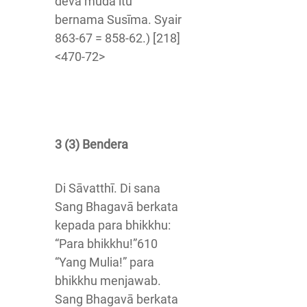
deva muda itu
bernama Susīma. Syair
863-67 = 858-62.) [218]
<470-72>
3 (3) Bendera
Di Sāvatthī. Di sana
Sang Bhagavā berkata
kepada para bhikkhu:
“Para bhikkhu!”610
“Yang Mulia!” para
bhikkhu menjawab.
Sang Bhagavā berkata