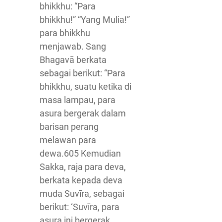
bhikkhu: “Para
bhikkhu!” “Yang Mulia!”
para bhikkhu
menjawab. Sang
Bhagavā berkata
sebagai berikut: “Para
bhikkhu, suatu ketika di
masa lampau, para
asura bergerak dalam
barisan perang
melawan para
dewa.605 Kemudian
Sakka, raja para deva,
berkata kepada deva
muda Suvīra, sebagai
berikut: ‘Suvīra, para
asura ini bergerak