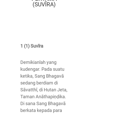
(SUVĪRA)
1 (1) Suvīra
Demikianlah yang
kudengar. Pada suatu
ketika, Sang Bhagavā
sedang berdiam di
Sāvatthī, di Hutan Jeta,
Taman Anāthapiṇḍika.
Di sana Sang Bhagavā
berkata kepada para