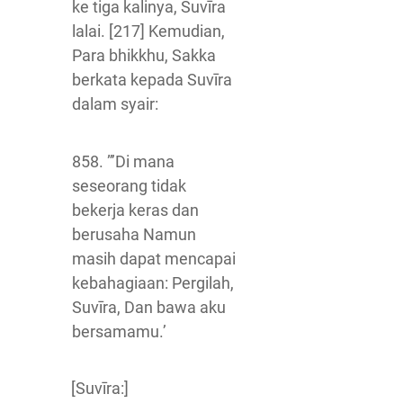
ke tiga kalinya, Suvīra
lalai. [217] Kemudian,
Para bhikkhu, Sakka
berkata kepada Suvīra
dalam syair:
858. ”’Di mana
seseorang tidak
bekerja keras dan
berusaha Namun
masih dapat mencapai
kebahagiaan: Pergilah,
Suvīra, Dan bawa aku
bersamamu.’
[Suvīra:]