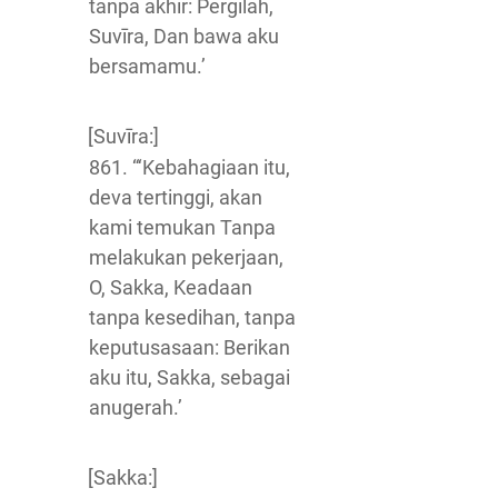
tanpa akhir: Pergilah,
Suvīra, Dan bawa aku
bersamamu.’
[Suvīra:]
861. “‘Kebahagiaan itu,
deva tertinggi, akan
kami temukan Tanpa
melakukan pekerjaan,
O, Sakka, Keadaan
tanpa kesedihan, tanpa
keputusasaan: Berikan
aku itu, Sakka, sebagai
anugerah.’
[Sakka:]