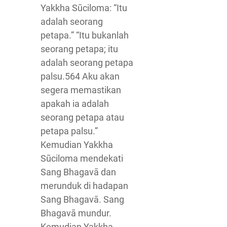
Yakkha Sūciloma: “Itu
adalah seorang
petapa.” “Itu bukanlah
seorang petapa; itu
adalah seorang petapa
palsu.564 Aku akan
segera memastikan
apakah ia adalah
seorang petapa atau
petapa palsu.”
Kemudian Yakkha
Sūciloma mendekati
Sang Bhagavā dan
merunduk di hadapan
Sang Bhagavā. Sang
Bhagavā mundur.
Kemudian Yakkha