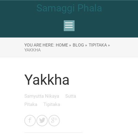
Samaggi Phala
YOU ARE HERE:
HOME »
BLOG »
TIPITAKA »
YAKKHA
Yakkha
Samyutta Nikaya
Sutta
Pitaka
Tipitaka