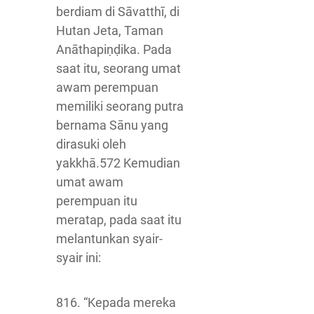
berdiam di Sāvatthī, di
Hutan Jeta, Taman
Anāthapiṇḍika. Pada
saat itu, seorang umat
awam perempuan
memiliki seorang putra
bernama Sānu yang
dirasuki oleh
yakkhā.572 Kemudian
umat awam
perempuan itu
meratap, pada saat itu
melantunkan syair-
syair ini:
816. “Kepada mereka