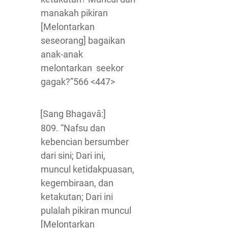
manakah pikiran
[Melontarkan
seseorang] bagaikan
anak-anak
melontarkan seekor
gagak?”566 <447>
[Sang Bhagavā:]
809. “Nafsu dan
kebencian bersumber
dari sini; Dari ini,
muncul ketidakpuasan,
kegembiraan, dan
ketakutan; Dari ini
pulalah pikiran muncul
[Melontarkan