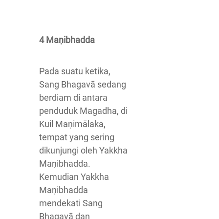
4 Maṇibhadda
Pada suatu ketika,
Sang Bhagavā sedang
berdiam di antara
penduduk Magadha, di
Kuil Maṇimālaka,
tempat yang sering
dikunjungi oleh Yakkha
Maṇibhadda.
Kemudian Yakkha
Maṇibhadda
mendekati Sang
Bhagavā dan