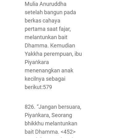
Mulia Anuruddha
setelah bangun pada
berkas cahaya
pertama saat fajar,
melantunkan bait
Dhamma. Kemudian
Yakkha perempuan, ibu
Piyaṅkara
menenangkan anak
kecilnya sebagai
berikut:579
826. “Jangan bersuara,
Piyaṅkara, Seorang
bhikkhu melantunkan
bait Dhamma. <452>