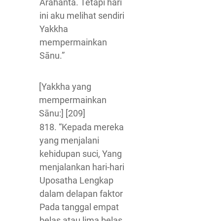
Arahanta. Tetapi hari
ini aku melihat sendiri
Yakkha
mempermainkan
Sānu.”
[Yakkha yang
mempermainkan
Sānu:] [209]
818. “Kepada mereka
yang menjalani
kehidupan suci, Yang
menjalankan hari-hari
Uposatha Lengkap
dalam delapan faktor
Pada tanggal empat
belas atau lima belas,