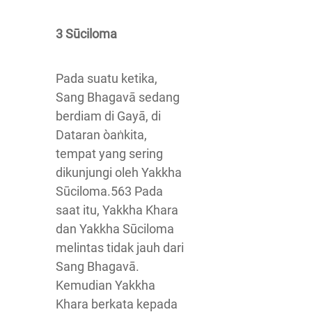
3 Sūciloma
Pada suatu ketika,
Sang Bhagavā sedang
berdiam di Gayā, di
Dataran òaṅkita,
tempat yang sering
dikunjungi oleh Yakkha
Sūciloma.563 Pada
saat itu, Yakkha Khara
dan Yakkha Sūciloma
melintas tidak jauh dari
Sang Bhagavā.
Kemudian Yakkha
Khara berkata kepada