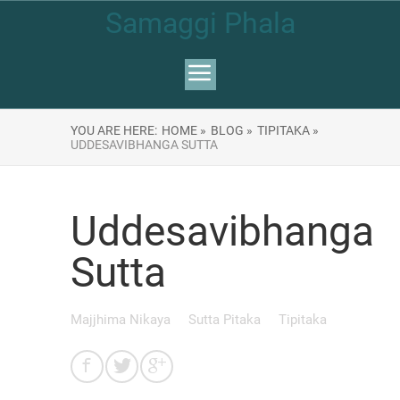
Samaggi Phala
YOU ARE HERE:
HOME »
BLOG »
TIPITAKA »
UDDESAVIBHANGA SUTTA
Uddesavibhanga
Sutta
Majjhima Nikaya
Sutta Pitaka
Tipitaka