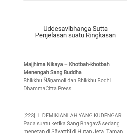
Uddesavibhanga Sutta
Penjelasan suatu Ringkasan
Majjhima Nikaya – Khotbah-khotbah
Menengah Sang Buddha
Bhikkhu Ñāṇamoli dan Bhikkhu Bodhi
DhammaCitta Press
[223] 1. DEMIKIANLAH YANG KUDENGAR.
Pada suatu ketika Sang Bhagavā sedang
menetap di Sāvatthī di Hutan Jeta, Taman