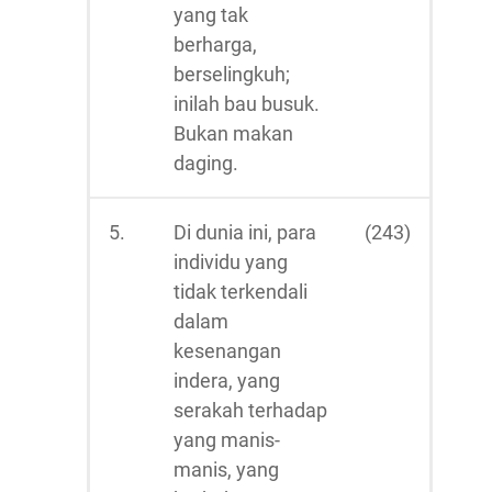
yang tak
berharga,
berselingkuh;
inilah bau busuk.
Bukan makan
daging.
5.
Di dunia ini, para
(243)
individu yang
tidak terkendali
dalam
kesenangan
indera, yang
serakah terhadap
yang manis-
manis, yang