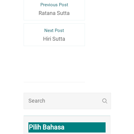
Previous Post
Ratana Sutta
Next Post
Hiri Sutta
Pilih Bahasa