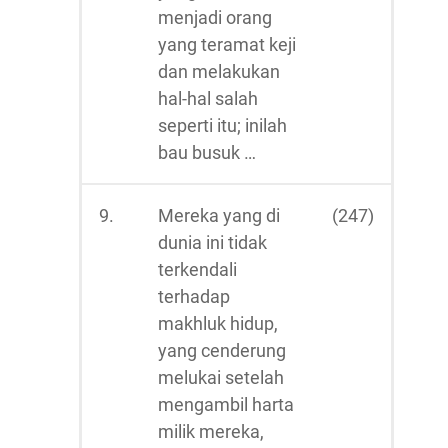
menjadi orang
yang teramat keji
dan melakukan
hal-hal salah
seperti itu; inilah
bau busuk …
9.
Mereka yang di
(247)
dunia ini tidak
terkendali
terhadap
makhluk hidup,
yang cenderung
melukai setelah
mengambil harta
milik mereka,