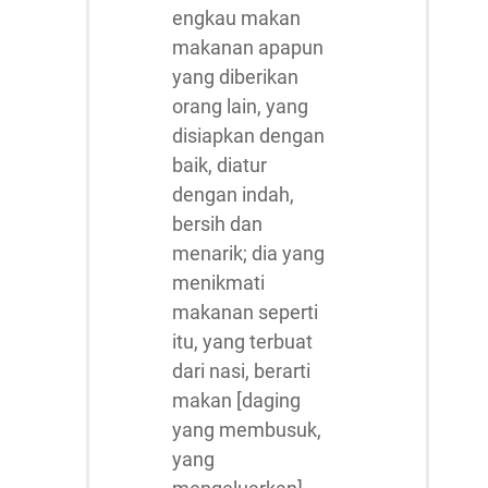
engkau makan
makanan apapun
yang diberikan
orang lain, yang
disiapkan dengan
baik, diatur
dengan indah,
bersih dan
menarik; dia yang
menikmati
makanan seperti
itu, yang terbuat
dari nasi, berarti
makan [daging
yang membusuk,
yang