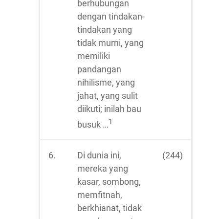
berhubungan
dengan tindakan-
tindakan yang
tidak murni, yang
memiliki
pandangan
nihilisme, yang
jahat, yang sulit
diikuti; inilah bau
1
busuk …
6.
Di dunia ini,
(244)
mereka yang
kasar, sombong,
memfitnah,
berkhianat, tidak