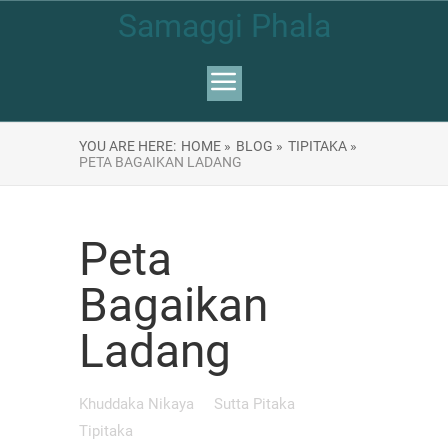
Samaggi Phala
YOU ARE HERE:
HOME »
BLOG »
TIPITAKA »
PETA BAGAIKAN LADANG
Peta
Bagaikan
Ladang
Khuddaka Nikaya
Sutta Pitaka
Tipitaka