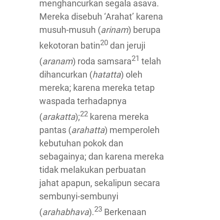
menghancurkan segala asava.
Mereka disebuh ‘Arahat’ karena
musuh-musuh (
arinam
) berupa
20
kekotoran batin
dan jeruji
21
(
aranam
) roda samsara
telah
dihancurkan (
hatatta
) oleh
mereka; karena mereka tetap
waspada terhadapnya
22
(
arakatta
);
karena mereka
pantas (
arahatta
) memperoleh
kebutuhan pokok dan
sebagainya; dan karena mereka
tidak melakukan perbuatan
jahat apapun, sekalipun secara
sembunyi-sembunyi
23
(
arahabhava
).
Berkenaan