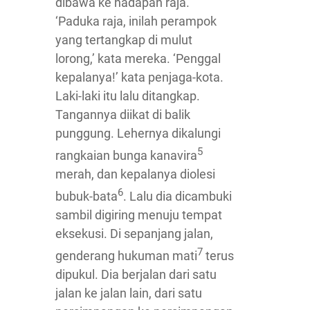
dibawa ke hadapan raja.
‘Paduka raja, inilah perampok
yang tertangkap di mulut
lorong,’ kata mereka. ‘Penggal
kepalanya!’ kata penjaga-kota.
Laki-laki itu lalu ditangkap.
Tangannya diikat di balik
punggung. Lehernya dikalungi
5
rangkaian bunga kanavira
merah, dan kepalanya diolesi
6
bubuk-bata
. Lalu dia dicambuki
sambil digiring menuju tempat
eksekusi. Di sepanjang jalan,
7
genderang hukuman mati
terus
dipukul. Dia berjalan dari satu
jalan ke jalan lain, dari satu