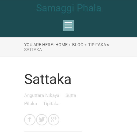
Samaggi Phala
YOU ARE HERE:
HOME »
BLOG »
TIPITAKA »
SATTAKA
Sattaka
Anguttara Nikaya
Sutta
Pitaka
Tipitaka