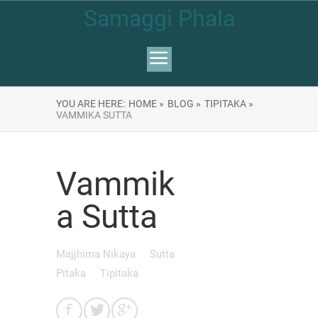
Samaggi Phala
YOU ARE HERE:
HOME »
BLOG »
TIPITAKA »
VAMMIKA SUTTA
Vammik
a Sutta
Majjhima Nikaya
Sutta
Pitaka
Tipitaka